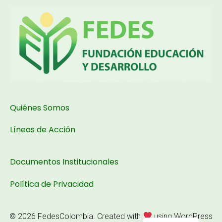
:
Quiénes Somos
Q
:
Líneas de Acción
u
Q
i
u
é
Documentos Institucionales
i
n
é
e
Política de Privacidad
n
s
e
s
s
o
© 2026 FedesColombia. Created with
using WordPress